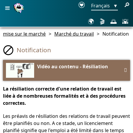
≡
🔎
Français
▼
🌍
🎬
🌅
🌇
mise sur le marché
>
Marché du travail
>
Notification
Notification
Vidéo au contenu - Résiliation
▶

La résiliation correcte d'une relation de travail est
liée à de nombreuses formalités et à des procédures
correctes.
Les préavis de résiliation des relations de travail peuvent
être planifiés ou non. A ce stade, un licenciement
planifié signifie que l'emploi a été limité dans le temps