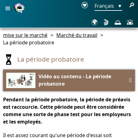
≡
🔎
Français
▼
🌍
🎬
🌅
🌇
mise sur le marché
>
Marché du travail
>
La période probatoire
La période probatoire
Vidéo au contenu - La période
▶

probatoire
Pendant la période probatoire, la période de préavis
est raccourcie. Cette période peut être considérée
comme une sorte de phase test pour les employeurs
et les employés.
Il est assez courant qu'une période d'essai soit