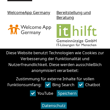
WelcomeApp Germany
Bereitstellung und
Beratung
Diese Website benutzt Technologien wie Cookies zur
Verbesserung der Funktionalität und
Nutzerfreundlichkeit. Diese werden ausschließlich
Kontakt IThilft gGmbH
anonymisiert verarbeitet:
Zustimmung für externe Inhalte für vollen
+49 351 - 312 930 64
Funktionsumfang:
Bing Search
Chatbot
info@it-hilft.de
Intelligente Chat Hilfe - Haben Sie Fragen? Wir
Impressum
YouTube
Speichern
antworten!
Datenschutz
Datenschutz