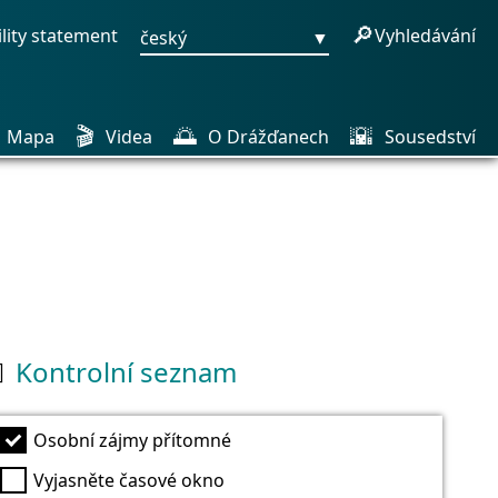
🔎
ility statement
Vyhledávání
český
▼
🎬
🌅
🌇
Mapa
Videa
O Drážďanech
Sousedství
Kontrolní seznam

Osobní zájmy přítomné
Vyjasněte časové okno