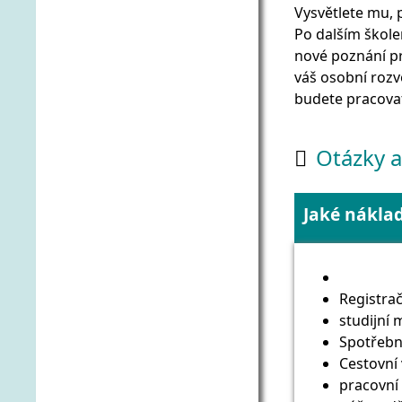
Vysvětlete mu, p
Po dalším školen
nové poznání pr
váš osobní rozv
budete pracovat
Otázky 

Jaké náklad
Registrač
studijní m
Spotřebn
Cestovní 
pracovní