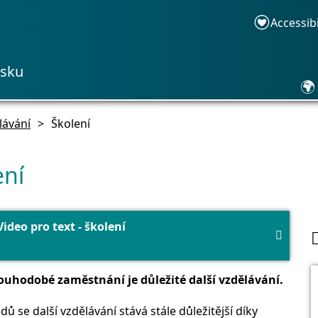
Accessib
asku
🌍
lávání
>
Školení
ení
Video pro text - školení

ouhodobé zaměstnání je důležité další vzdělávání.
dů se další vzdělávání stává stále důležitější díky