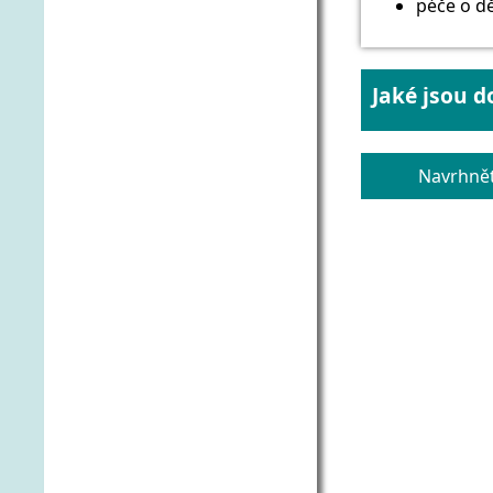
péče o dě
Jaké jsou d
Navrhnět