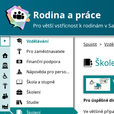
Rodina a práce
Pro větší vstřícnost k rodinám v S
Vzdělávání
⯈
Spustit
>
Vzdě
Pro zaměstnavatele
Spustit
Škol
Finanční podpora
Pomoc
při
Nápověda pro personál
Zahrnutí
mimořádných
událostech
Škola a stupně
▶
Zaměstnavatel
Školení
Pracovníků
Pro úspěšné dl
Studie
Společnost
Ve většině přípa
Školení