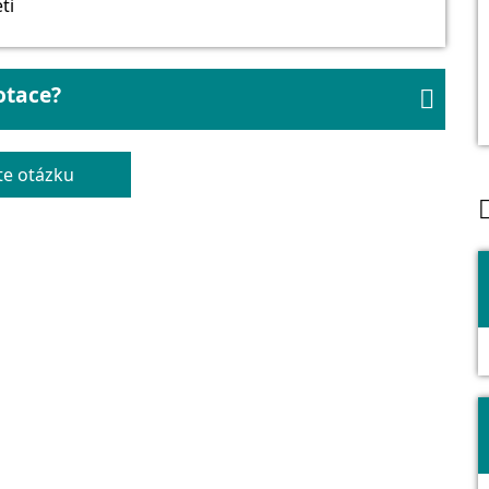
ti
otace?

e otázku