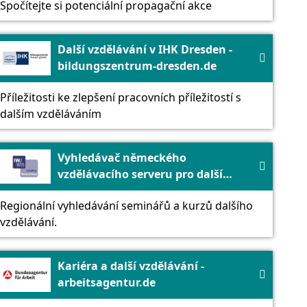
Spočítejte si potenciální propagační akce
Další vzdělávání v IHK Dresden -

bildungszentrum-dresden.de
Příležitosti ke zlepšení pracovních příležitostí s
dalším vzděláváním
Vyhledávač německého

vzdělávacího serveru pro další
vzdělávání - DIPF | Leibniz institut
Regionální vyhledávání seminářů a kurzů dalšího
pro vzdělávací výzkum a vzdělávací
vzdělávání.
informace
Kariéra a další vzdělávání -

arbeitsagentur.de