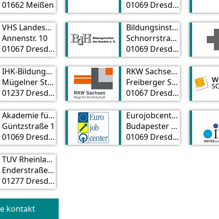
01662 Meißen
01069 Dresden
VHS Landeshauptstadt Dresden Dresdner Bildungsberatung
Bildungsinstitut des Handels e. V.
Annenstr. 10
Schnorrstraße 70
01067 Dresden
01069 Dresden
IHK-Bildungszentrum Dresden gGmbH
RKW Sachsen GmbH
Mügelner Straße 40
Freiberger Straße 35
01237 Dresden
01067 Dresden
Akademie für Wirtschaft und Verwaltung GmbH
Eurojobcenter GmbH & Co. KG Dresden
Güntzstraße 1
Budapester Straße 34 b
01069 Dresden
01069 Dresden
TÜV Rheinland Akademie GmbH
Enderstraße 94
01277 Dresden
e kontakt