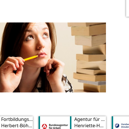
Fortbildungszentrum des Freistaates Sachsen
Agentur für Arbeit Dresden
Herbert-Böhme Straße 11
Henriette-Heber-Straße 6