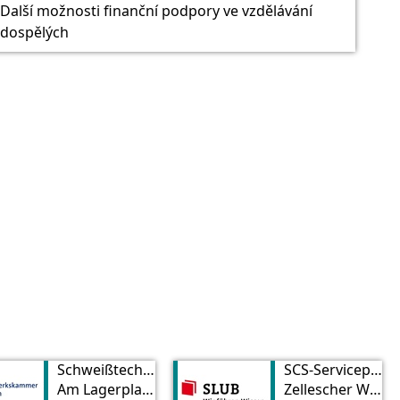
Další možnosti finanční podpory ve vzdělávání
dospělých
Schweißtechnische Lehranstalt Dresden
SCS-Servicepoint in der SLUB, Service point
Am Lagerplatz 8
Zellescher Weg 18