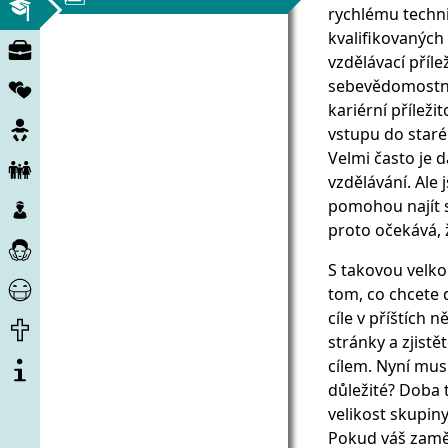
Vzdělávání
rychlému techni
kvalifikovaných
Trh
vzdělávací příle
práce
Partnerství
sebevědomostní 
kariérní přílež
Těhotenství
vstupu do staré
Velmi často je 
Dítě
vzdělávání. Ale
a
Děti
pomohou najít si
rodina
a
proto očekává, 
Péče
nezletilí
a
S takovou velkou
Pomoc
péče
tom, co chcete d
Corona
cíle v příštích 
Konec
stránky a zjist
života
O
cílem. Nyní mus
projektu
důležité? Doba t
velikost skupiny
Pokud váš zaměs