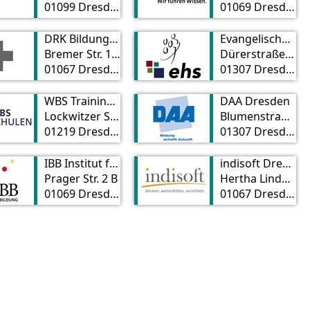
01099 Dresden
01069 Dresden
DRK Bildungswerk Sachsen gGmbH
Evangelische Hochschule Dresden - University of Applied Sciences for Social Work, Education and Nursing
Bremer Str. 10 D
Dürerstraße 25
01067 Dresden
01307 Dresden
WBS Training Schulen gGmbH
DAA Dresden
Lockwitzer Str. 23 - 27
Blumenstraße 80
01219 Dresden
01307 Dresden
IBB Institut für Berufliche Bildung AG
indisoft Dresden
Prager Str. 2 B
Hertha Linder Str. 10 - 12
01069 Dresden
01067 Dresden