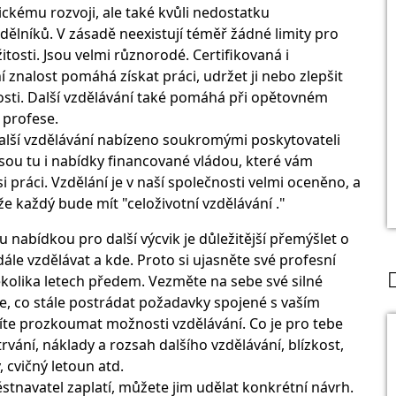
ckému rozvoji, ale také kvůli nedostatku
 dělníků. V zásadě neexistují téměř žádné limity pro
žitosti. Jsou velmi různorodé. Certifikovaná i
znalost pomáhá získat práci, udržet ji nebo zlepšit
itosti. Další vzdělávání také pomáhá při opětovném
 profese.
další vzdělávání nabízeno soukromými poskytovateli
 jsou tu i nabídky financované vládou, které vám
 práci. Vzdělání je v naší společnosti velmi oceněno, a
že každý bude mít "celoživotní vzdělávání ."
 nabídkou pro další výcvik je důležitější přemýšlet o
ále vzdělávat a kde. Proto si ujasněte své profesní
několika letech předem. Vezměte na sebe své silné
ěte, co stále postrádat požadavky spojené s vaším
íte prozkoumat možnosti vzdělávání. Co je pro tebe
rvání, náklady a rozsah dalšího vzdělávání, blízkost,
, cvičný letoun atd.
tnavatel zaplatí, můžete jim udělat konkrétní návrh.