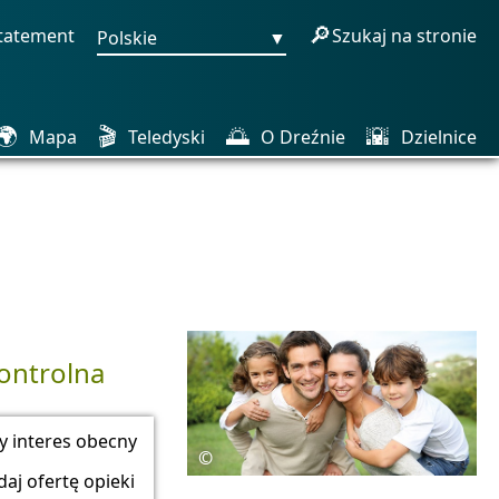
🔎
statement
Szukaj na stronie
Polskie
▼
🌍
🎬
🌅
🌇
Mapa
Teledyski
O Dreźnie
Dzielnice
kontrolna
y interes obecny
©
aj ofertę opieki