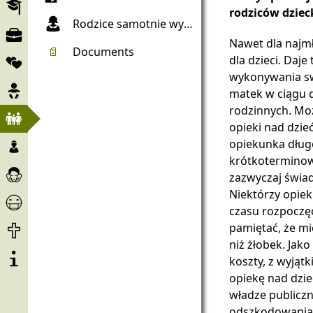
Edukacja
rodziców dzieck
Rodzice samotnie wychowujący dzieci
Rynek
Nawet dla najmł
pracy
📄
Documents
Spółki
dla dzieci. Daj
wykonywania sw
Brzemienność
matek w ciągu 
rodzinnych. Mo
Dziecko
opieki nad dzi
i
Dzieci
opiekunka dług
rodzina
i
krótkoterminow
Opieka
nieletni
zazwyczaj świad
i
Niektórzy opiek
Corona
pomoc
czasu rozpoczęc
-
Koniec
pamiętać, że mi
Pomoc
życia
niż żłobek. Jak
O
koszty, z wyjąt
projekcie
opiekę nad dzie
władze publicz
odszkodowania