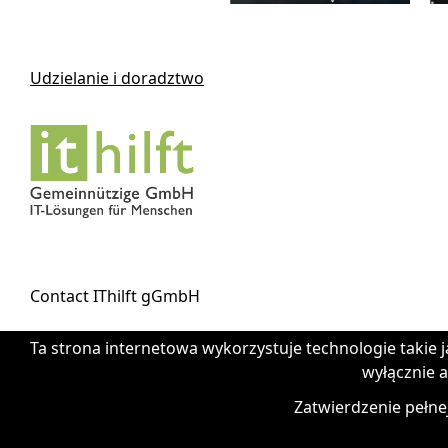
Udzielanie i doradztwo
Contact IThilft gGmbH
Ta strona internetowa wykorzystuje technologie takie j
+49 351 - 312 930 64
wyłącznie a
info@it-hilft.de
Nadruk (niemiecki)
Zatwierdzenie pełne
Ochrona danych