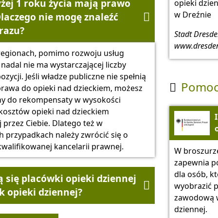
żej 1 roku życia mają prawo
opieki dzie
w Dreźnie
Dlaczego nie mogę znaleźć

razu?
Stadt Dresde
www.dresde
regionach, pomimo rozwoju usług
nadal nie ma wystarczającej liczby
zycji. Jeśli władze publiczne nie spełnią
Pomocn

awa do opieki nad dzieckiem, możesz
ny do rekompensaty w wysokości
osztów opieki nad dzieckiem
przez Ciebie. Dlatego też w
h przypadkach należy zwrócić się o
walifikowanej kancelarii prawnej.
W broszurz
zapewnia p
dla osób, k
 się placówki opieki dziennej

wyobrazić p
 opieki dziennej?
zawodową w
dziennej.