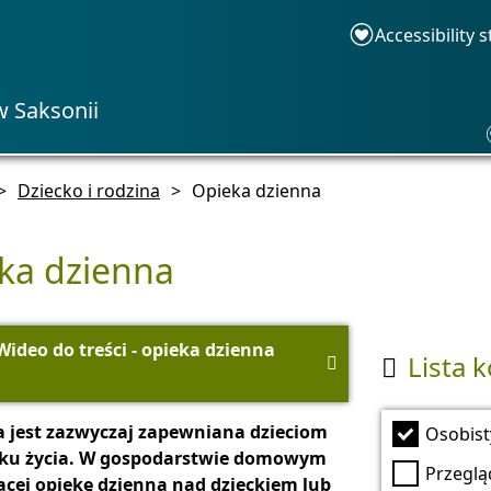
Accessibility 
w Saksonii
>
Dziecko i rodzina
>
Opieka dzienna
ka dzienna
Wideo do treści - opieka dzienna
Lista 


 jest zazwyczaj zapewniana dzieciom
Osobist
roku życia. W gospodarstwie domowym
Przegląd
cej opiekę dzienną nad dzieckiem lub