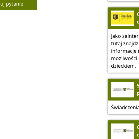
j pytanie
Jako zainte
tutaj znajdz
informacje 
możliwości 
dzieckiem.
Świadczenia