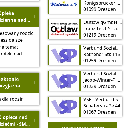
ds. Rodziny,
Königsbrücker Straße 37
Seniorów,
01099 Dresden
Opieka
Kobiet i

dzienna nad
Outlaw gGmbH Beratung- und Vermittlungsstelle Kindertagespflege
Młodzieży
dziećmi w
Franz-Liszt-Straße 13
(BMFSFJ)
resowany rodzic,
Dreźnie
01219 Dresden
iesz dalsze
na temat
Verbund Sozialpädagogischer Projekte e.V Familienzentrum „Tapetenwechsel“
opieki nad
Rathener Str. 115
01259 Dresden
Verbund Sozialpädagogischer Projekte e.V.
Saksonia
Jacop-Winter-Platz 2

przyjazna
01239 Dresden
rodzinie
 dla rodzin
VSP - Verbund Sozialpädagogischer Projekte e. V.
Schäferstraße 44
01067 Dresden
O opiece nad

dziećmi - SMS