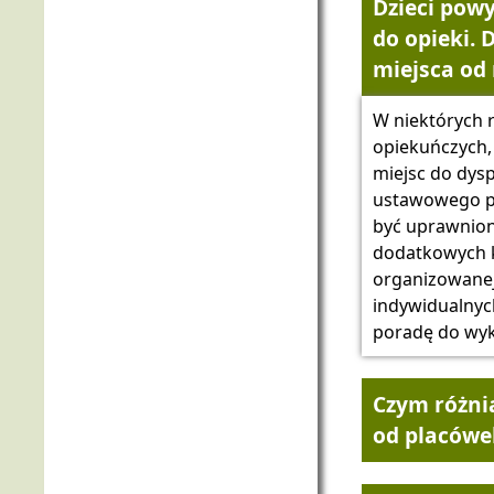
Dzieci powy
do opieki. 
miejsca od 
W niektórych 
opiekuńczych, 
miejsc do dyspo
ustawowego pr
być uprawnio
dodatkowych k
organizowanej 
indywidualnyc
poradę do wyk
Czym różnią
od placówek