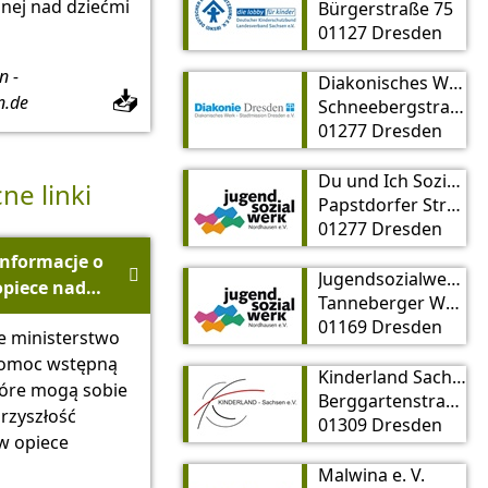
nnej nad dziećmi
Bürgerstraße 75
01127 Dresden
n -
Diakonisches Werk, Stadtmission Dresden e. V.
📥
n.de
Schneebergstraße 27
01277 Dresden
Du und Ich Soziale Begegnungsstätte Dresden e.V. Familienzentrum Pauline
e linki
Papstdorfer Straße 41
01277 Dresden
Informacje o

Jugendsozialwerk Nordhausen e. V. Kinder-, Jugend- und Familienzentrum Dresden
opiece nad
Tanneberger Weg 22
dzieckiem
01169 Dresden
e ministerstwo
jako
omoc wstępną
perspektywa
Kinderland Sachsen e. V.
tóre mogą sobie
kariery
Berggartenstraße 5
rzyszłość
zawodowej -
01309 Dresden
 opiece
Federalne
Ministerstwo
Malwina e. V.