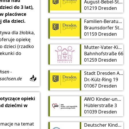
enna nad
August-Bebel-Straße 29
zieci do 3 lat),
01219 Dresden
a w placówce
 dla dzieci.
Familien-Beratungsstelle Dresden West
Braunsdorfer Str. 13
atywa dla żłobka,
01159 Dresden
oferuje opiekę
o dzieci (rzadko
Mutter-Vater-Kind-Einrichtung Dresden
ekunki do
Bahnhofstraße 66
01259 Dresden
hsen -
Stadt Dresden Amt für Kindertagesbetreuung, Kindertagespflege
📥
sachsen.de
Dr.-Külz-Ring 19
01067 Dresden
otyczące opieki
AWO Kinder-und Jugendhilfe gGmbH
ad dziećmi w
Hüblerstraße 3
01039 Dresden
rmacje na temat
Deutscher Kinderschutzbund OV Dresden e. V. und Outlaw Kinder- und Jugendhilfe gGmH