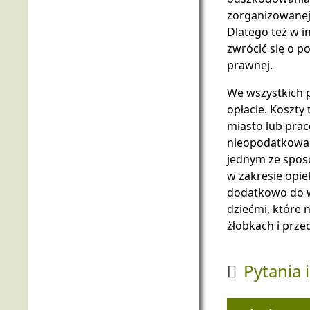
zorganizowanej
Dlatego też w 
zwrócić się o p
prawnej.
We wszystkich 
opłacie. Koszty
miasto lub prac
nieopodatkowan
jednym ze spos
w zakresie opie
dodatkowo do w
dziećmi, które 
żłobkach i prze
Pytania 
