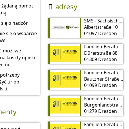
adresy
z żądaną pomoc

zną
SMS - Sächsisches Ministerium für Soziales und Verbraucherschutz
 się o nadzór
Albertstraße 10
ie się o wsparcie
01097 Dresden
owe
Familien-Beratungsstelle Dresden Mitte
ć możliwe
Dürerstraße 88
 na koszty opieki
01309 Dresden
ećmi
Familien-Beratungsstelle Dresden Nord
 potrzeby
Bautzner Straße 125
żyć urlop
01099 Dresden
lski
Familien-Beratungsstelle Dresden Ost
Burgenlandstraße 19
enty
01279 Dresden
Familien-Beratungsstelle Dresden Süd