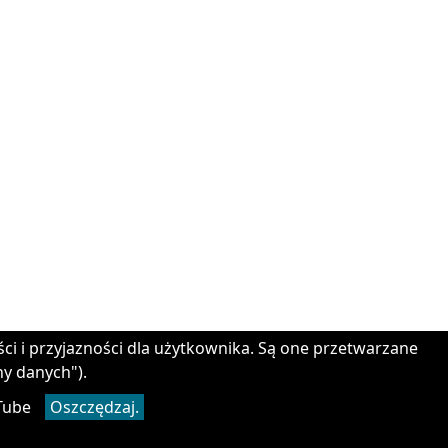
ści i przyjazności dla użytkownika. Są one przetwarzane
ny danych").
Tube
Oszczędzaj.
Czy masz pytania? - Odpowiadamy!