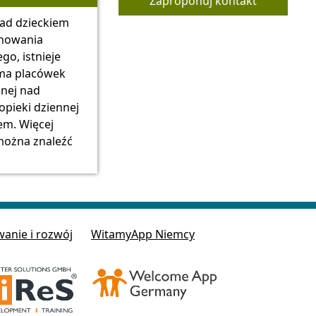
Zaproponuj kontakt
Saksonia
nad dzieckiem
howania
ego, istnieje
ma placówek
nnej nad
opieki dziennej
em. Więcej
można znaleźć
wanie i rozwój
WitamyApp Niemcy