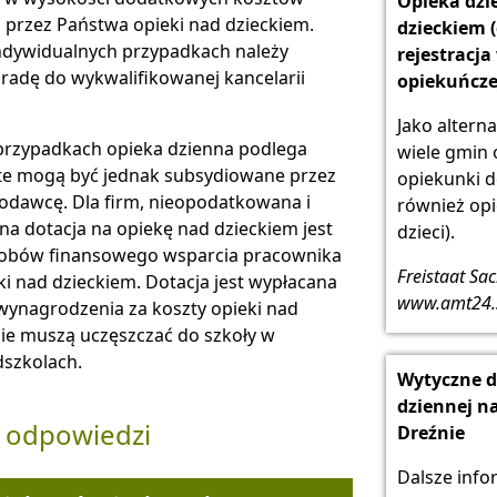
Opieka dzi
 przez Państwa opieki nad dzieckiem.
dzieckiem (d
indywidualnych przypadkach należy
rejestracj
oradę do wykwalifikowanej kancelarii
opiekuńczej
Jako altern
przypadkach opieka dzienna podlega
wiele gmin 
 te mogą być jednak subsydiowane przez
opiekunki d
odawcę. Dla firm, nieopodatkowana i
również opi
a dotacja na opiekę nad dzieckiem jest
dzieci).
obów finansowego wsparcia pracownika
Freistaat Sac
ki nad dzieckiem. Dotacja jest wypłacana
www.amt24.
ynagrodzenia za koszty opieki nad
nie muszą uczęszczać do szkoły w
dszkolach.
Wytyczne d
dziennej n
i odpowiedzi
Dreźnie
Dalsze info