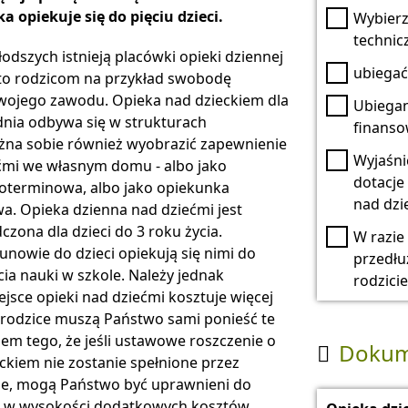
a opiekuje się do pięciu dzieci.
Wybier
technic
odszych istnieją placówki opieki dziennej
ubiegać
e to rodzicom na przykład swobodę
ojego zawodu. Opieka nad dzieckiem dla
Ubiegan
dnia odbywa się w strukturach
finans
żna sobie również wyobrazić zapewnienie
Wyjaśni
ećmi we własnym domu - albo jako
dotacje
oterminowa, albo jako opiekunka
nad dzi
a. Opieka dzienna nad dziećmi jest
czona dla dzieci do 3 roku życia.
W razie
unowie do dzieci opiekują się nimi do
przedłu
ia nauki w szkole. Należy jednak
rodzicie
ejsce opieki nad dziećmi kosztuje więcej
o rodzice muszą Państwo sami ponieść te
kiem tego, że jeśli ustawowe roszczenie o
Dokum

ckiem nie zostanie spełnione przez
ne, mogą Państwo być uprawnieni do
 w wysokości dodatkowych kosztów