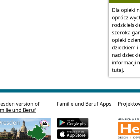
Dla opieki 
oprócz wyc
rodzicielski
szeroka ga
opieki dzie
dzieckiem i 
nad dziecki
informacji 
tutaj.
esden version of
Familie und Beruf Apps
Projekto
milie und Beruf