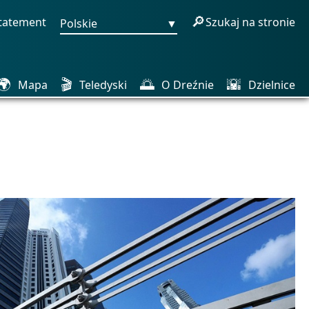
🔎
statement
Szukaj na stronie
Polskie
▼
🌍
🎬
🌅
🌇
Mapa
Teledyski
O Dreźnie
Dzielnice