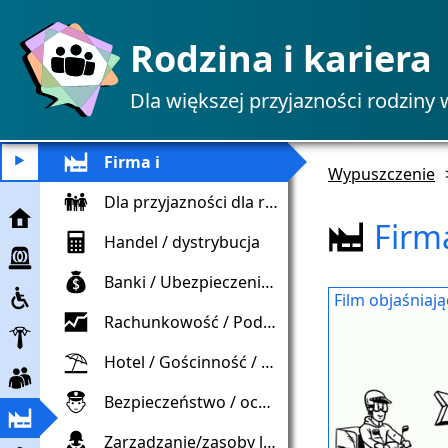
Rodzina i kariera
Dla większej przyjazności rodziny 
Firma i
⯈
Wypuszczenie
Dla przyjazności dla rodziny
Wypuszczenie
Firma
Handel / dystrybucja
Pomoc
w
Banki / Ubezpieczenia / Finanse
Włączenie
nagłych
Film objaśniaj
wypadkach
Rachunkowość / Podatki / Kontrola
Pracodawca
Hotel / Gościnność / Turystyka
Pracowniczy
Bezpieczeństwo / ochrona
Firma
i
Zarządzanie/zasoby ludzkie