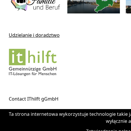
Udzielanie i doradztwo
Contact IThilft gGmbH
Ta strona internetowa wykorzystuje technologie takie j
+49 351 - 312 930 64
wyłącznie a
info@it-hilft.de
Nadruk (niemiecki)