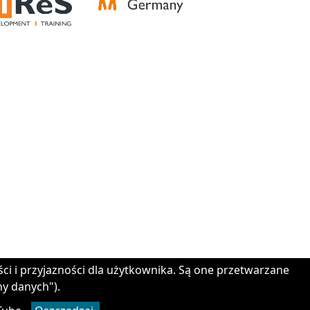
topic added.
ści i przyjazności dla użytkownika. Są one przetwarzane
ny danych").