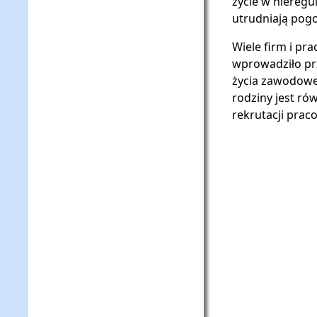
życie w nieregu
utrudniają pog
Wiele firm i pr
wprowadziło pr
życia zawodowe
rodziny jest r
rekrutacji prac