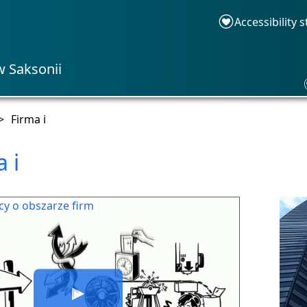
Accessibility 
w Saksonii
>
Firma i
 i
ący o obszarze firm
▶