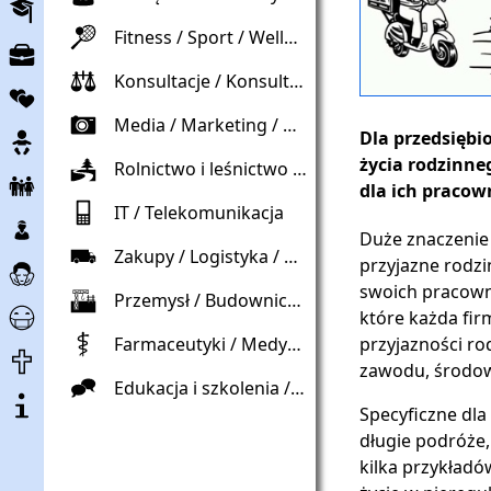
Edukacja
Fitness / Sport / Wellness
Rynek
pracy
Konsultacje / Konsultacje / Prawo / Prawo
Spółki
Media / Marketing / Reklama / Reklama
Brzemienność
Dla przedsiębi
życia rodzinn
Rolnictwo i leśnictwo / ogrodnictwo / środowisko naturalne
Dziecko
dla ich pracow
i
IT / Telekomunikacja
Dzieci
rodzina
Duże znaczenie 
i
Zakupy / Logistyka / Gospodarka materiałowa
Opieka
przyjazne rodzin
nieletni
i
swoich pracowni
Przemysł / Budownictwo / Handel
Corona
pomoc
które każda fir
-
Farmaceutyki / Medycyna / Opieka / Zdrowie
przyjazności ro
Koniec
Pomoc
zawodu, środowi
życia
Edukacja i szkolenia / Edukacja / Sprawy społeczne
O
Specyficzne dla
projekcie
długie podróże,
kilka przykładó