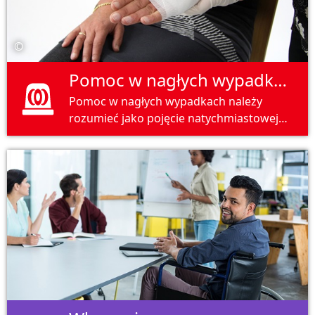
©
Pomoc w nagłych wypadkach
Pomoc w nagłych wypadkach należy
rozumieć jako pojęcie natychmiastowej
pomocy w nagłych wypadkach wszelkiego
rodzaju. Może to być pierwsza pomoc
medyczna w razie wypadku lub wsparcie
interpersonalne w nagłych sytuacjach
kryzysowych.