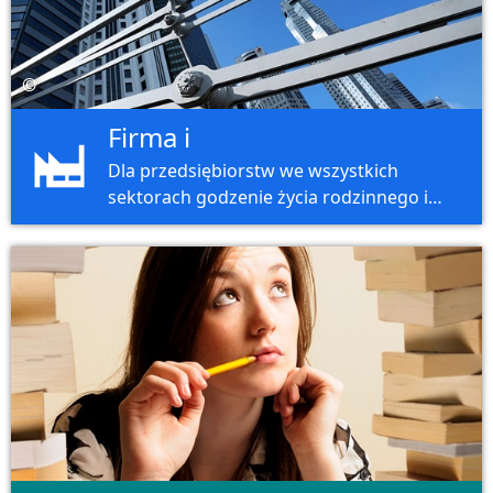
©
Firma i
Dla przedsiębiorstw we wszystkich
sektorach godzenie życia rodzinnego i
zawodowego jest ważnym aspektem dla
ich pracowników.