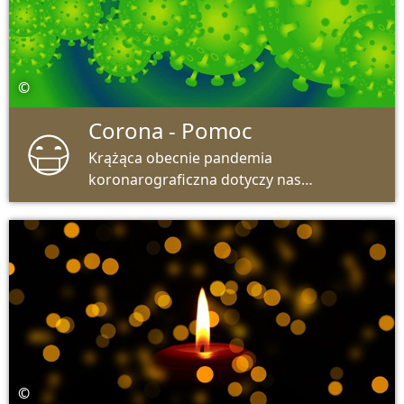
©
Corona - Pomoc
Krążąca obecnie pandemia
koronarograficzna dotyczy nas
wszystkich. Wirus zagraża naszemu
zdrowiu, naszym rodzinom, naszemu
życiu zawodowemu, naszym firmom i
społeczeństwu. Tutaj znajdziesz
wskazówki dotyczące wszystkich sytuacji
w życiu i sprawach biznesowych. Więc
możesz przejść przez kryzys koronny
zdrowo i wzmocniony.
©