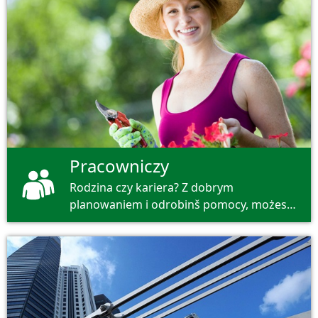
Pracowniczy
Rodzina czy kariera? Z dobrym
planowaniem i odrobinš pomocy, możesz
mieć jedno i drugie. Zwracanie uwagi na
siebie jest wielką sztuką.