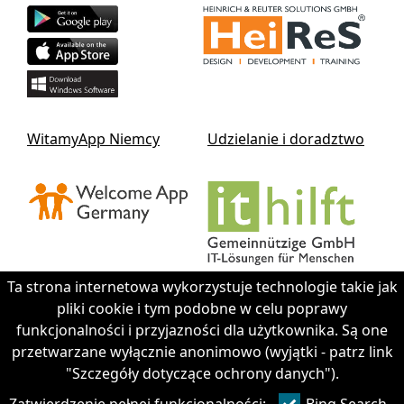
WitamyApp Niemcy
Udzielanie i doradztwo
Ta strona internetowa wykorzystuje technologie takie jak
pliki cookie i tym podobne w celu poprawy
funkcjonalności i przyjazności dla użytkownika. Są one
Contact IThilft gGmbH
przetwarzane wyłącznie anonimowo (wyjątki - patrz link
"Szczegóły dotyczące ochrony danych").
+49 351 - 312 930 64