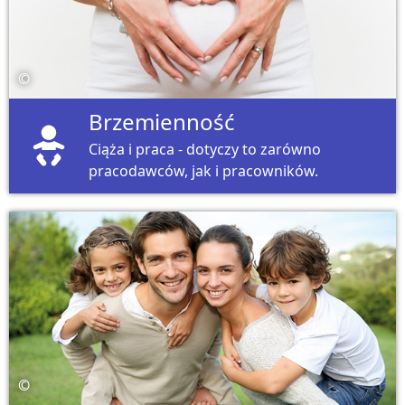
©
Brzemienność
Ciąża i praca - dotyczy to zarówno
pracodawców, jak i pracowników.
©