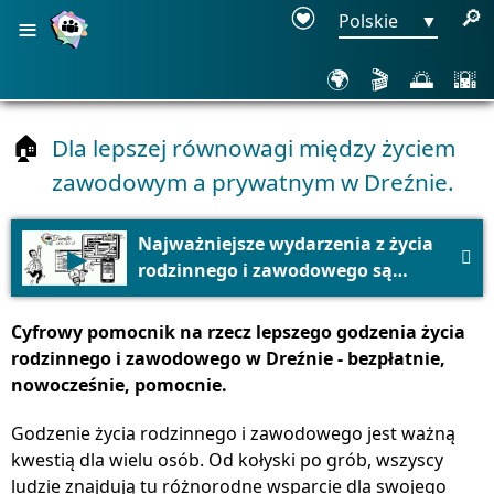
≡
🔎
Polskie
▼
🌍
🎬
🌅
🌇
Dla lepszej równowagi między życiem
🏠
zawodowym a prywatnym w Dreźnie.
Najważniejsze wydarzenia z życia
▶

rodzinnego i zawodowego są
krótko podsumowane w filmie.
Cyfrowy pomocnik na rzecz lepszego godzenia życia
rodzinnego i zawodowego w Dreźnie - bezpłatnie,
nowocześnie, pomocnie.
Godzenie życia rodzinnego i zawodowego jest ważną
kwestią dla wielu osób. Od kołyski po grób, wszyscy
ludzie znajdują tu różnorodne wsparcie dla swojego