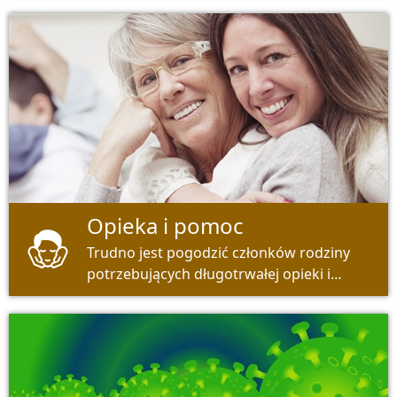
Opieka i pomoc
Trudno jest pogodzić członków rodziny
potrzebujących długotrwałej opieki i
zawodu. Istnieje jednak wiele ofert
pomocy.