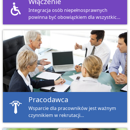
Włączenie
Integracja osób niepełnosprawnych
powinna być obowiązkiem dla wszystkich.
Tylko w ten sposób uczestnictwo może
odnieść sukces.
Pracodawca
Wsparcie dla pracowników jest ważnym
czynnikiem w rekrutacji
wykwalifikowanych pracowników w
przedsiębiorstwach.