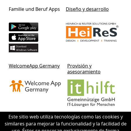
Familie und Beruf Apps
Diseño y desarrollo
WelcomeApp Germany
Provisión y
asesoramiento
Este sitio web utiliza tecnologías como las cookies y
similares para mejorar la funcionalidad y la facilidad de
Contact IThilft gGmbH
uso. Éstos se procesan exclusivamente de forma