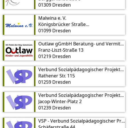
01309 Dresden
Malwina e. V.
Königsbrücker Straße 37
01099 Dresden
Outlaw gGmbH Beratung- und Vermittlungsstelle Kindertagespflege
Franz-Liszt-Straße 13
01219 Dresden
Verbund Sozialpädagogischer Projekte e.V Familienzentrum „Tapetenwechsel“
Rathener Str. 115
01259 Dresden
Verbund Sozialpädagogischer Projekte e.V.
Jacop-Winter-Platz 2
01239 Dresden
VSP - Verbund Sozialpädagogischer Projekte e. V.
Schäferstraße 44