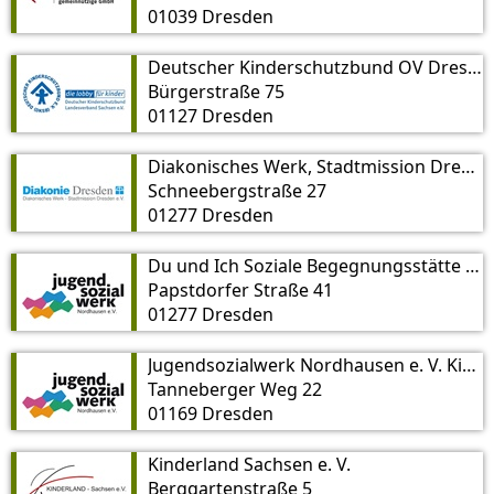
01039 Dresden
Deutscher Kinderschutzbund OV Dresden e. V. und Outlaw Kinder- und Jugendhilfe gGmH
Bürgerstraße 75
01127 Dresden
Diakonisches Werk, Stadtmission Dresden e. V.
Schneebergstraße 27
01277 Dresden
Du und Ich Soziale Begegnungsstätte Dresden e.V. Familienzentrum Pauline
Papstdorfer Straße 41
01277 Dresden
Jugendsozialwerk Nordhausen e. V. Kinder-, Jugend- und Familienzentrum Dresden
Tanneberger Weg 22
01169 Dresden
Kinderland Sachsen e. V.
Berggartenstraße 5