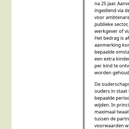
na 25 jaar. Aa
ingediend via d
voor ambtenare
publieke sector,
werkgever of vi
Het bedrag is af
aanmerking ko
bepaalde omsta
een extra kinde
per kind te on
worden gehoud
De ouderschaps
ouders in staat
bepaalde period
wijden. In prin
maximaal twaalf
tussen de partn
voorwaarden w