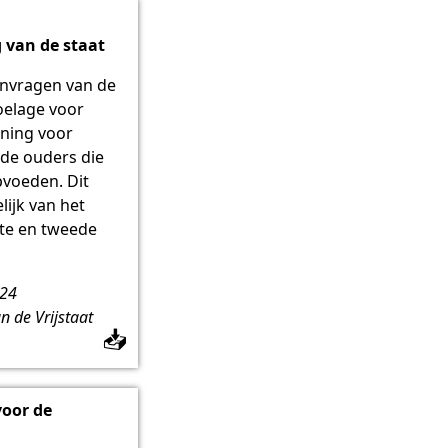
 van de staat
anvragen van de
oelage voor
ning voor
nde ouders die
pvoeden. Dit
lijk van het
te en tweede
t24
 de Vrijstaat
📥
voor de