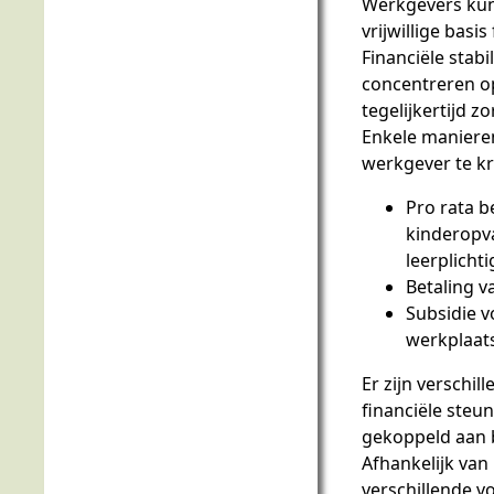
Werkgevers ku
vrijwillige basi
Financiële stabi
concentreren o
tegelijkertijd z
Enkele manieren
werkgever te kri
Pro rata b
kinderopva
leerplichti
Betaling v
Subsidie v
werkplaat
Er zijn verschi
financiële steun
gekoppeld aan 
Afhankelijk van 
verschillende v