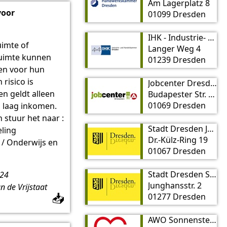
Am Lagerplatz 8
voor
01099 Dresden
IHK - Industrie- und Handelskammer Dresden
imte of
Langer Weg 4
uimte kunnen
01239 Dresden
en voor hun
risico is
Jobcenter Dresden
n geldt alleen
Budapester Str. 30
01069 Dresden
 laag inkomen.
n stuur het naar :
Stadt Dresden Jugendamt
eling
Dr.-Külz-Ring 19
 / Onderwijs en
01067 Dresden
Stadt Dresden Sozialamt
t24
Junghansstr. 2
 de Vrijstaat
01277 Dresden
📥
AWO Sonnenstein gGmbH Schuldnerberatung und Insolvenzberatung