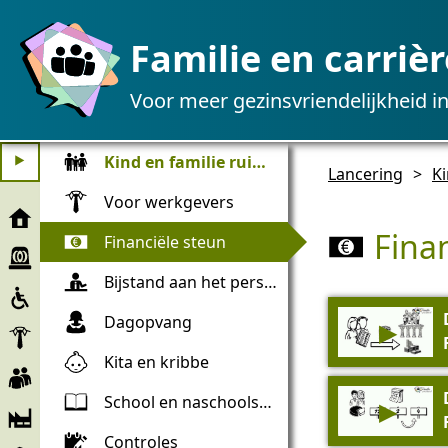
Familie en carrièr
Voor meer gezinsvriendelijkheid i
Kind en familie ruimte
⯈
Lancering
>
Ki
Voor werkgevers
Lancering
Fina
Financiële steun
Noodhulp
Bijstand aan het personeel
Insluitsel
Dagopvang
▶
Werkgevers
Kita en kribbe
Werknemer
School en naschoolse opvang
▶
Bedrijf
en
Controles