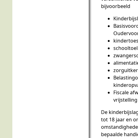
bijvoorbeeld
Kinderbijs
Basisvoord
Oudervoor
kindertoe
schooltoe
zwangersc
alimentat
zorguitker
Belasting
kinderopv
Fiscale af
vrijstelli
De kinderbijsla
tot 18 jaar en o
omstandigheden 
bepaalde handic