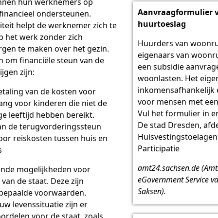
nnen hun werknemers op
Aanvraagformulier 
s financieel ondersteunen.
huurtoeslag
liteit helpt de werknemer zich te
p het werk zonder zich
Huurders van woonru
orgen te maken over het gezin.
eigenaars van woonr
 om financiële steun van de
een subsidie aanvrag
jgen zijn:
woonlasten. Het eigen 
inkomensafhankelijk e
etaling van de kosten voor
voor mensen met een
ng voor kinderen die niet de
Vul het formulier in e
ge leeftijd hebben bereikt.
De stad Dresden, afd
an de terugvorderingssteun
Huisvestingstoelagen
oor reiskosten tussen huis en
Participatie
s
amt24.sachsen.de (Am
llende mogelijkheden voor
eGovernment Service van
 van de staat. Deze zijn
Saksen).
bepaalde voorwaarden.
uw levenssituatie zijn er
oordelen voor de staat, zoals