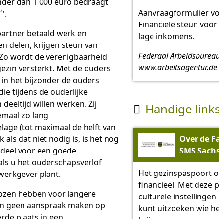
nder dan 1 000 euro bedraagt
Aanvraagformulier voo
'.
Financiële steun voo
partner betaald werk en
lage inkomens.
en delen, krijgen steun van
Federaal Arbeidsbureau
 Zo wordt de verenigbaarheid
www.arbeitsagentur.de
ezin versterkt. Met de ouders
 in het bijzonder de ouders
ie tijdens de ouderlijke
 deeltijd willen werken. Zij
Handige link

maal zo lang
age (tot maximaal de helft van
Over de Fa
 als dat niet nodig is, is het nog
SMS Sach
rdeel voor een goede
ls u het ouderschapsverlof
Het gezinspaspoort o
erkgever plant.
financieel. Met deze p
ozen hebben voor langere
culturele instellinge
en geen aanspraak maken op
kunt uitzoeken wie he
rde plaats in een