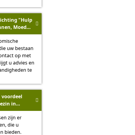
tichting "Hulp

nnen, Moeder
- SMS Sachsen
nomische
 die uw bestaan
ontact op met
ijgt u advies en
andigheden te
l voordeel

ezin in
en zijn er
chsen.de
en, die u
n bieden.