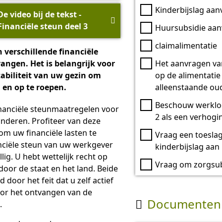
Kinderbijslag aa
De video bij de tekst -

Financiële steun deel 3
Huursubsidie aa
claimalimentatie
verschillende financiële
Het aanvragen va
angen. Het is belangrijk voor
op de alimentatie
tabiliteit van uw gezin om
alleenstaande ou
 en op te roepen.
Beschouw werklo
financiële steunmaatregelen voor
2 als een verhogi
nderen. Profiteer van deze
m uw financiële lasten te
Vraag een toesla
anciële steun van uw werkgever
kinderbijslag aan
llig. U hebt wettelijk recht op
Vraag om zorgsub
oor de staat en het land. Beide
door het feit dat u zelf actief
or het ontvangen van de
Documenten

.