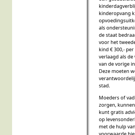
kinderdagverbli
kinderopvang 
opvoedingsuitke
als ondersteun
de staat bedraag
voor het tweede
kind € 300,- pe
verlaagd als de
van de vorige 
Deze moeten wo
verantwoordelijk
stad.
Moeders of vade
zorgen, kunnen 
kunt gratis adv
op levensonder
met de hulp van
voorwaarde hier