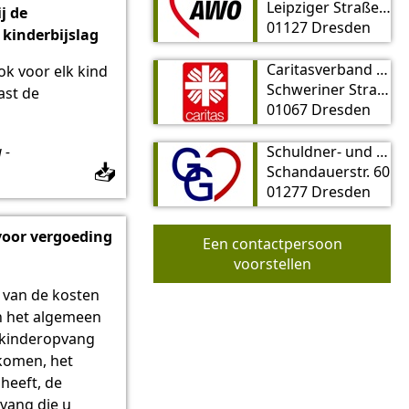
Leipziger Straße 97
j de
01127 Dresden
kinderbijslag
Caritasverband für Dresden e. V Beratungszentrum Dresden
k voor elk kind
Schweriner Straße 27
ast de
01067 Dresden
 -
Schuldner- und Verbraucherinsolvenzberatung von Striesen-Pentacon e. V.
📥
Schandauerstr. 60
01277 Dresden
voor vergoeding
Een contactpersoon
voorstellen
 van de kosten
n het algemeen
e kinderopvang
nkomen, het
 heeft, de
vang die u