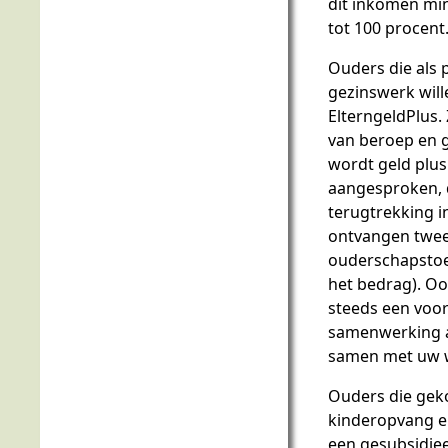
dit inkomen mi
tot 100 procent.´
Ouders die als 
gezinswerk will
ElterngeldPlus.
van beroep en g
wordt geld plus
aangesproken, d
terugtrekking in
ontvangen twee
ouderschapstoel
het bedrag). Ook
steeds een voo
samenwerking a
samen met uw w
Ouders die gek
kinderopvang 
een gesubsidiee