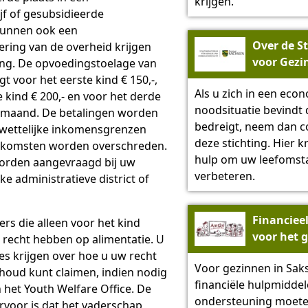
krijgen.
jf of gesubsidieerde
kunnen ook een
Over de S
ring van de overheid krijgen
voor Gezi
ing. De opvoedingstoelage van
en Kind" 
t voor het eerste kind € 150,-,
Als u zich in een eco
 kind € 200,- en voor het derde
noodsituatie bevindt
r maand. De betalingen worden
bedreigt, neem dan c
 wettelijke inkomensgrenzen
deze stichting. Hier kr
inkomsten worden overschreden.
hulp om uw leefomst
rden aangevraagd bij uw
verbeteren.
e administratieve district of
Financiee
rs die alleen voor het kind
voor het g
recht hebben op alimentatie. U
Saksen -
ies krijgen over hoe u uw recht
Voor gezinnen in Saks
amt24.sa
houd kunt claimen, indien nodig
financiële hulpmiddel
 het Youth Welfare Office. De
ondersteuning moete
voor is dat het vaderschap