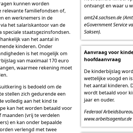
nvragen kunnen worden
ontvangt en waar u w
e relevante familiefondsen of,
amt24.sachsen.de (Am
n en werknemers in de
eGovernment Service van
 via het salariskantoor van de
Saksen).
a speciale staatsgezinsfondsen.
hankelijk van het aantal in
mende kinderen. Onder
Aanvraag voor kinder
ndigheden is het mogelijk om
hoofdaanvraag
rbijslag van maximaal 170 euro
tvangen, waarmee rekening moet
De kinderbijslag word
en.
wettelijke voogd en is
het aantal kinderen. 
uitkering is bedoeld om de
wordt betaald voor ki
 te stellen zich gedurende een
jaar en ouder.
e volledig aan het kind te
cipe kan het worden betaald voor
Federaal Arbeidsbureau
 maanden (vrij te verdelen
www.arbeitsagentur.de
ers) en kan onder bepaalde
orden verlengd met twee