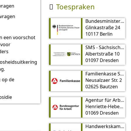
Toespraken
nvragen

nvragen
Bundesministerium für Familie, Senioren, Frauen und Jugend (BMFSFJ)
Glinkastraße 24
10117 Berlin
n een voorschot
 voor
SMS - Sächsisches Ministerium für Soziales und Verbraucherschutz
ders
Albertstraße 10
01097 Dresden
osheidsuitkering
ng.
Familienkasse Sachsen
g op de
Neusalzaer Str. 2
02625 Bautzen
sidie
Agentur für Arbeit Dresden
Henriette-Heber-Str. 6
01069 Dresden
Handwerkskammer Dresden