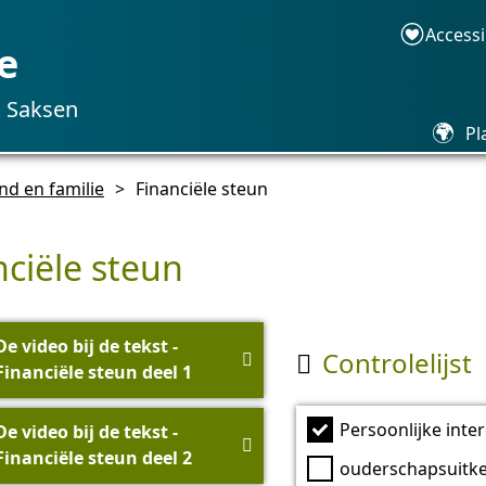
Accessi
e
n Saksen
🌍
Pl
nd en familie
>
Financiële steun
nciële steun
De video bij de tekst -
Controlelijst


Financiële steun deel 1
Persoonlijke inte
De video bij de tekst -

Financiële steun deel 2
ouderschapsuitk