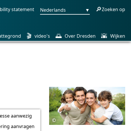
🔎
bility statement
Zoeken op
Nederlands
▼
🎬
🌅
🌇
attegrond
video's
Over Dresden
Wijken
resse aanwezig
©
ering aanvragen