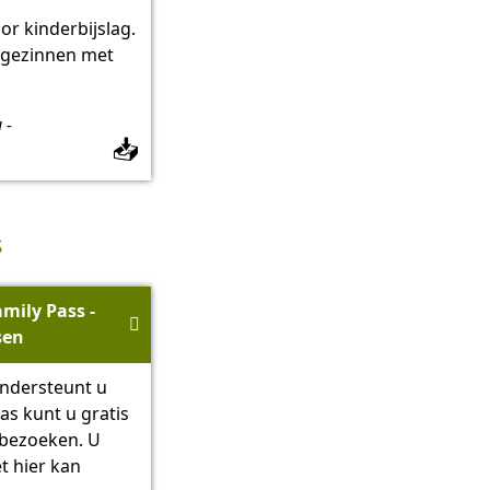
r kinderbijslag.
r gezinnen met
 -
📥
s
mily Pass -

sen
ndersteunt u
as kunt u gratis
n bezoeken. U
t hier kan