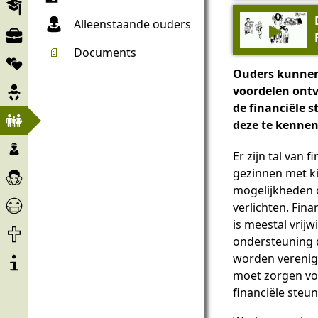
Educatie
Alleenstaande ouders
▶
Arbeidsmarkt
📄
Documents
Samenwerkingsverbanden
Ouders kunnen 
Belang
voordelen ontv
de financiële s
Kind
deze te kennen
en
Kinderen
familie
Er zijn tal van 
&
Zorg
gezinnen met ki
Minderjarigen
en
mogelijkheden o
Corona
bijstand
verlichten. Fin
Help
is meestal vrijwi
Levenseinde
ondersteuning d
Over
worden verenigd 
het
moet zorgen vo
project
financiële steun