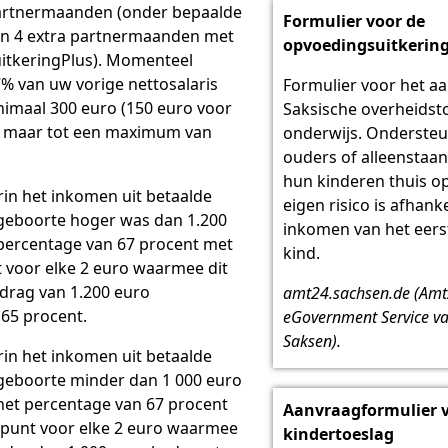
rtnermaanden (onder bepaalde
Formulier voor de
n 4 extra partnermaanden met
opvoedingsuitkering
uitkeringPlus). Momenteel
% van uw vorige nettosalaris
Formulier voor het a
nimaal 300 euro (150 euro voor
Saksische overheidst
), maar tot een maximum van
onderwijs. Ondersteu
ouders of alleenstaa
hun kinderen thuis o
rin het inkomen uit betaalde
eigen risico is afhanke
 geboorte hoger was dan 1.200
inkomen van het eers
 percentage van 67 procent met
kind.
 voor elke 2 euro waarmee dit
drag van 1.200 euro
amt24.sachsen.de (Am
 65 procent.
eGovernment Service van
Saksen).
rin het inkomen uit betaalde
 geboorte minder dan 1 000 euro
 het percentage van 67 procent
Aanvraagformulier 
tpunt voor elke 2 euro waarmee
kindertoeslag