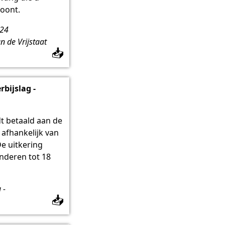
oont.
t24
 de Vrijstaat
📥
bijslag -
t betaald aan de
 afhankelijk van
De uitkering
nderen tot 18
 -
📥