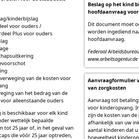
Beslag op het kind bi
hoofdaanvraag voor 
lag/kinderbijslag
Dit document moet oo
eel voor ouders /
worden ingediend na
deel Plus voor ouders
hoofdaanvraag.
slag
lage
Federaal Arbeidsbureau
hapsuitkering
www.arbeitsagentur.de
ievoorschot
ing
overweging van de kosten voor
Aanvraagformulier 
ang
van zorgkosten
weging van het bedrag van de
Aanvraag tot betaling
ng voor alleenstaande ouders
voor kinderopvang. I
g is beschikbaar voor elk kind
zijn de kosten van d
nder wettelijk bepaalde
afhankelijk van uw i
tot 25 jaar of, in het geval van
aantal kinderen dat u
aps die vóór 25 jaar optreden,
hoeveelheid kinderop