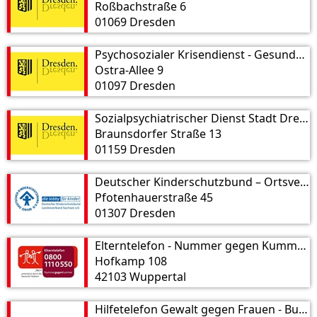
Roßbachstraße 6
01069 Dresden
Psychosozialer Krisendienst - Gesundheitsamt Stadt Dresden
Ostra-Allee 9
01097 Dresden
Sozialpsychiatrischer Dienst Stadt Dresden
Braunsdorfer Straße 13
01159 Dresden
Deutscher Kinderschutzbund – Ortsverband Dresden e. V.
Pfotenhauerstraße 45
01307 Dresden
Elterntelefon - Nummer gegen Kummer e. V.
Hofkamp 108
42103 Wuppertal
Hilfetelefon Gewalt gegen Frauen - Bundesamt für Familie und zivilgesellschaftliche Aufgaben Öffentlichkeitsarbeit