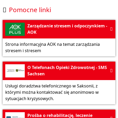
Pomocne linki

Zarządzanie stresem i odpoczynkiem -

AOK
Strona informacyjna AOK na temat zarządzania
stresem i stresem
O Telefonach Opieki Zdrowotnej - SMS

Sachsen
Usługi doradztwa telefonicznego w Saksonii, z
którymi można kontaktować się anonimowo w
sytuacjach kryzysowych.
Prośba o rehabilitację, leczenie