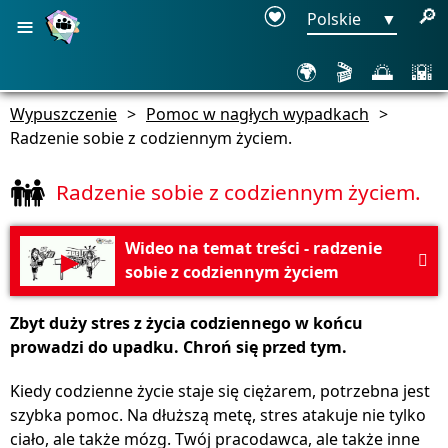
≡
🔎
Polskie
▼
🌍
🎬
🌅
🌇
Wypuszczenie
>
Pomoc w nagłych wypadkach
>
Radzenie sobie z codziennym życiem.
Radzenie sobie z codziennym życiem.
Wideo na temat treści - radzenie
▶

sobie z codziennym życiem
Zbyt duży stres z życia codziennego w końcu
prowadzi do upadku. Chroń się przed tym.
Kiedy codzienne życie staje się ciężarem, potrzebna jest
szybka pomoc. Na dłuższą metę, stres atakuje nie tylko
ciało, ale także mózg. Twój pracodawca, ale także inne