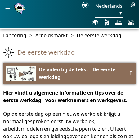
≡
🔎
Nederlands
▼
🌍
🎬
🌅
🌇
Lancering
>
Arbeidsmarkt
>
De eerste werkdag
De eerste werkdag
De video bij de tekst - De eerste
▶

werkdag
Hier vindt u algemene informatie en tips over de
eerste werkdag - voor werknemers en werkgevers.
Op de eerste dag op een nieuwe werkplek krijgt u
normaal gesproken eerst uw werkplek,
arbeidsmiddelen en gereedschappen te zien. U leert
ook uw collega's en leidinggevenden kennen als ze niet