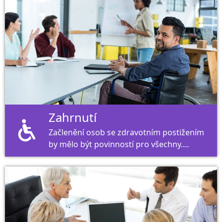
lékařská první pomoc při nehodě nebo
dokonce interpersonální podpora při
akutních mimořádných situacích.
Zahrnutí
Začlenění osob se zdravotním postižením
by mělo být povinností pro všechny.
Pouze tímto způsobem může být účast
úspěšná.