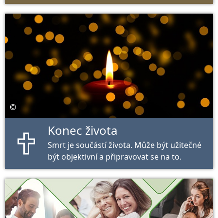
zdraví, naše rodiny, profesní život,
podniky a společnost. Zde najdete tipy na
všechny životní a firemní záležitosti. To
vám umožní projít koronovou krizí
zdravou a posílenou.
©
Konec života
Smrt je součástí života. Může být užitečné
být objektivní a připravovat se na to.