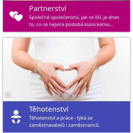
Partnerství
Společné společenství, jak se liší, je dnes
to, co se nejvíce podobá klasickému
rodinnému obrazu minulosti.
©
Těhotenství
Těhotenství a práce - týká se
zaměstnavatelů i zaměstnanců.