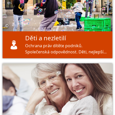
©
Děti a nezletilí
Ochrana práv dítěte podniků.
Společenská odpovědnost. Děti, nejlepší
investice do budoucnosti.