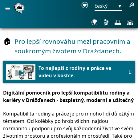
≡
🔎
český
▼
🌍
🎬
🌅
🌇
Pro lepší rovnováhu mezi pracovním a
🏠
soukromým životem v Drážďanech.
To nejlepší z rodiny a práce ve
▶

videu v kostce.
Digitální pomocník pro lepší kompatibilitu rodiny a
kariéry v Drážďanech - bezplatný, moderní a užitečný
Kompatibilita rodiny a práce je pro mnoho lidí důležitým
tématem. Od kolébky po hrob všichni najdou
rozmanitou podporu pro svůj každodenní život ve svém
životním prostoru a profesionálním prostředí. Také pro