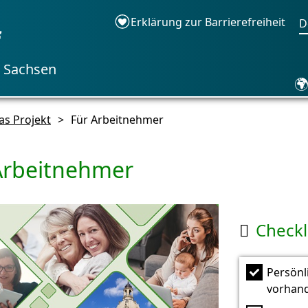
Erklärung zur Barrierefreiheit
D
f
n Sachsen

as Projekt
>
Für Arbeitnehmer
Arbeitnehmer
Checkl

Persönl
vorhan