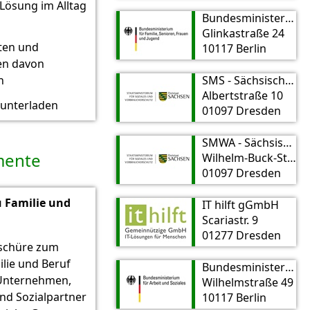
Lösung im Alltag
Bundesministerium für Familie, Senioren, Frauen und Jugend (BMFSFJ)
Glinkastraße 24
ten und
10117 Berlin
en davon
n
SMS - Sächsisches Ministerium für Soziales und Verbraucherschutz
Albertstraße 10
unterladen
01097 Dresden
SMWA - Sächsisches Ministerium für Wirtschaft, Arbeit und Verkehr
ente
Wilhelm-Buck-Str. 2
01097 Dresden
u Familie und
IT hilft gGmbH
Scariastr. 9
01277 Dresden
schüre zum
ilie und Beruf
Bundesministerium für Arbeit und Soziales (BMAS)
 Unternehmen,
Wilhelmstraße 49
nd Sozialpartner
10117 Berlin