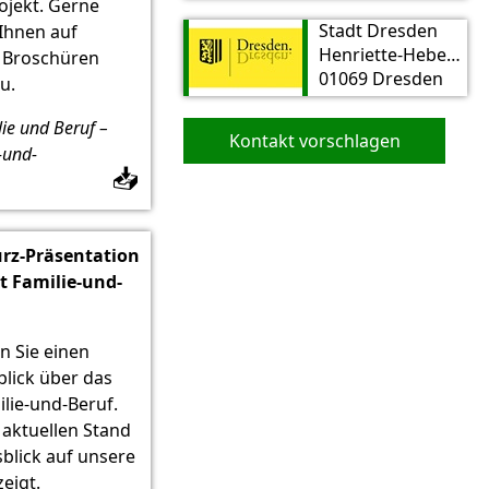
ojekt. Gerne
Stadt Dresden
Ihnen auf
Henriette-Heber-Straße 6
e Broschüren
01069 Dresden
u.
lie und Beruf –
Kontakt vorschlagen
-und-
📥
urz-Präsentation
t Familie-und-
n Sie einen
lick über das
ilie-und-Beruf.
aktuellen Stand
sblick auf unsere
eigt.