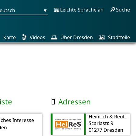
📖
🔎
Leichte Sprache an
Suche
eutsch
▼

🎬
🌅
🌇
Karte
Videos
Über Dresden
Stadtteile
iste
Adressen

Heinrich & Reuter Solutions GmbH
iches Interesse
Scariastr. 9
den
01277 Dresden