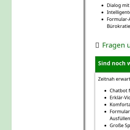
Dialog mit
Intelligen
Formular-A
Bürokrati
Fragen 

Sind noch 
Zeitnah erwart
Chatbot 
Erklär-V
Komforta
Formular
Ausfülle
Große Spr