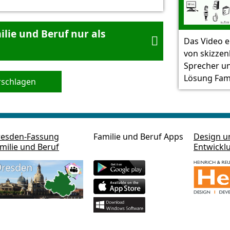
ilie und Beruf nur als

Das Video er
von skizzen
Sprecher un
Lösung Fami
rschlagen
esden-Fassung
Familie und Beruf Apps
Design u
milie und Beruf
Entwickl