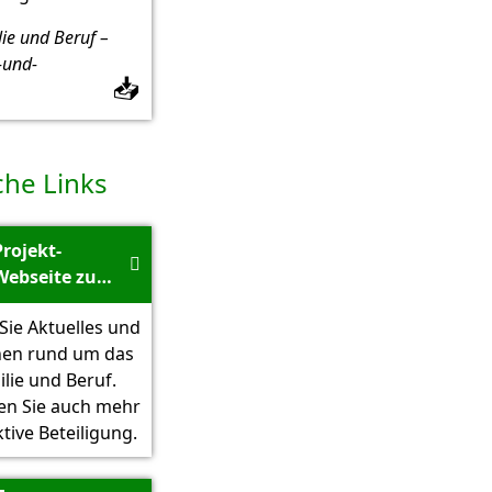
lie und Beruf –
-und-
📥
che Links
Projekt-

Webseite zu
Familie und
Sie Aktuelles und
Beruf - HeiReS
nen rund um das
ilie und Beruf.
en Sie auch mehr
tive Beteiligung.