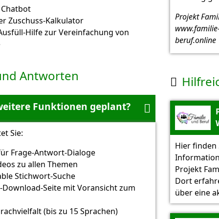
 Chatbot
Projekt Fami
ter Zuschuss-Kalkulator
www.familie
usfüll-Hilfe zur Vereinfachung von
beruf.online
e
und Antworten
Hilfrei

weitere Funktionen geplant?

et Sie:
Hier finden 
für Frage-Antwort-Dialoge
Informatio
ideos zu allen Themen
Projekt Fam
ble Stichwort-Suche
Dort erfahr
-Download-Seite mit Voransicht zum
über eine ak
n
achvielfalt (bis zu 15 Sprachen)