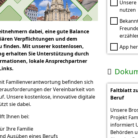
Unsere 
nutzen
Bekann
Freund
eitnehmern dabei, eine gute Balance
erzähle
liären Verpflichtungen und dem
u finden. Mit unserer kostenlosen,
App her
ng erhalten Sie Unterstützung durch
rmationen, lokale Ansprechpartner
Links.
Dokum

it Familienverantwortung befinden sich
Herausforderungen der Vereinbarkeit von
Faltblatt z
uf. Unsere kostenlose, innovative digitale
Beruf
tzt sie dabei.
Unsere Bro
lft Ihnen bei:
Projekt Fam
informiert
ür Ihre Familie
Behörden u
und Ausüben eines Berufs