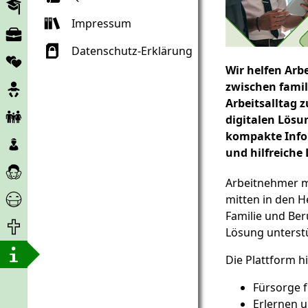
Bildung
Impressum
Arbeitsmarkt
Datenschutz-Erklärung
Partnerschaften
Wir helfen Arb
Schwangerschaft
zwischen fami
Arbeitsalltag z
Kind
digitalen Lösu
und
kompakte Info
Kinder
Familie
und hilfreiche 
&
Pflege
Minderjährige
und
Arbeitnehmer m
Corona-
Fürsorge
mitten in den 
Hilfe
Familie und Ber
Lebensende
Lösung unterstü
Über
Die Plattform hi
das
Projekt
Fürsorge f
Erlernen 