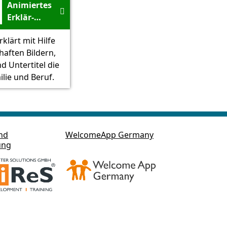
Animiertes

Erklär-
Video zum
klärt mit Hilfe
Projekt
haften Bildern,
Familie
d Untertitel die
und Beruf -
lie und Beruf.
Youtube
nd
WelcomeApp Germany
ung