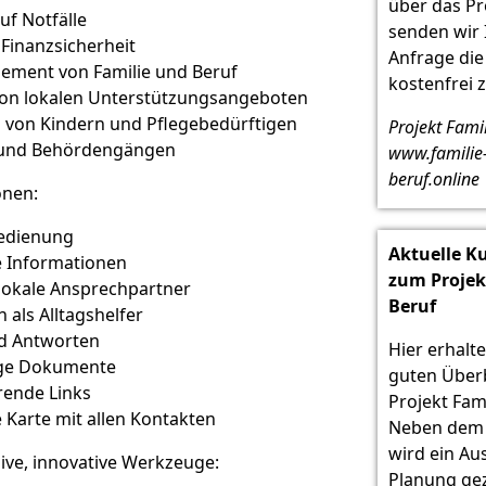
über das Pr
uf Notfälle
senden wir 
 Finanzsicherheit
Anfrage di
ement von Familie und Beruf
kostenfrei z
on lokalen Unterstützungsangeboten
 von Kindern und Pflegebedürftigen
Projekt Fami
 und Behördengängen
www.familie
beruf.online
onen:
Bedienung
Aktuelle K
 Informationen
zum Projek
 lokale Ansprechpartner
Beruf
n als Alltagshelfer
d Antworten
Hier erhalte
ge Dokumente
guten Überb
rende Links
Projekt Fam
e Karte mit allen Kontakten
Neben dem 
wird ein Au
ive, innovative Werkzeuge:
Planung gez