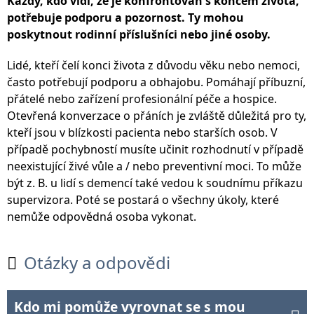
Každý, kdo vidí, že je konfrontován s koncem života,
potřebuje podporu a pozornost. Ty mohou
poskytnout rodinní příslušníci nebo jiné osoby.
Lidé, kteří čelí konci života z důvodu věku nebo nemoci,
často potřebují podporu a obhajobu. Pomáhají příbuzní,
přátelé nebo zařízení profesionální péče a hospice.
Otevřená konverzace o přáních je zvláště důležitá pro ty,
kteří jsou v blízkosti pacienta nebo starších osob. V
případě pochybností musíte učinit rozhodnutí v případě
neexistující živé vůle a / nebo preventivní moci. To může
být z. B. u lidí s demencí také vedou k soudnímu příkazu
supervizora. Poté se postará o všechny úkoly, které
nemůže odpovědná osoba vykonat.
Otázky a odpovědi

Kdo mi pomůže vyrovnat se s mou