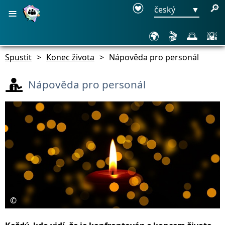
≡
🔎
český
▼
🌍
🎬
🌅
🌇
Spustit
>
Konec života
>
Nápověda pro personál
Nápověda pro personál
©