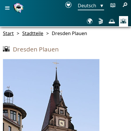
≡
📖
🔎
Deutsch
▼
🌍
🎬
🌅
🌇
Start
>
Stadtteile
>
Dresden Plauen
Dresden Plauen
🌇