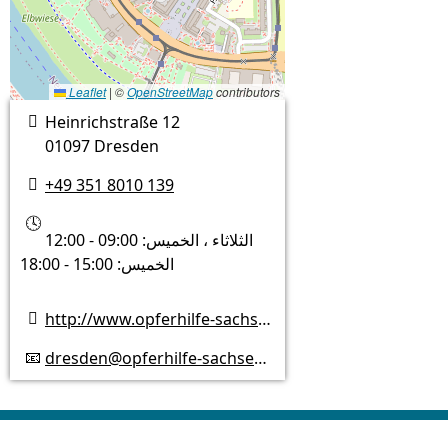
Leaflet
|
©
OpenStreetMap
contributors
Heinrichstraße 12

01097 Dresden
+49 351 8010 139

🕓
الثلاثاء ، الخميس: 09:00 - 12:00
الخميس: 15:00 - 18:00
http://www.opferhilfe-sachsen.de

dresden@opferhilfe-sachsen.de
📧