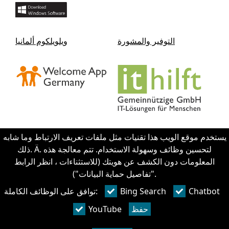
التوفير والمشورة
ويلويلكوم ألمانيا
يستخدم موقع الويب هذا تقنيات مثل ملفات تعريف الارتباط وما شابه
ذلك. Ä. لتحسين وظائف وسهولة الاستخدام. تتم معالجة هذه
Contact IThilft gGmbH
المعلومات دون الكشف عن هويتك (للاستثناءات ، انظر الرابط
"تفاصيل حماية البيانات").
+49 351 - 312 930 64
Chatbot
Bing Search
توافق على الوظائف الكاملة:
info@it-hilft.de
بصمه
حفظ
YouTube
هل لديك أسئلة؟ - نحن نجيب!
الخصوصيه