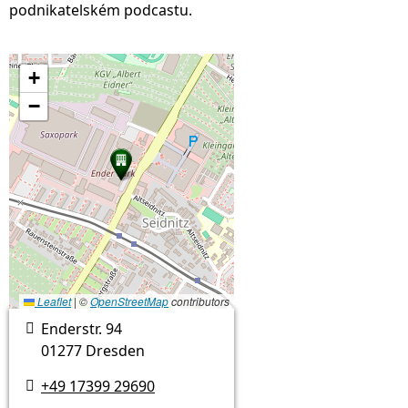
podnikatelském podcastu.
+
−
Leaflet
|
©
OpenStreetMap
contributors
Enderstr. 94

01277 Dresden
+49 17399 29690
