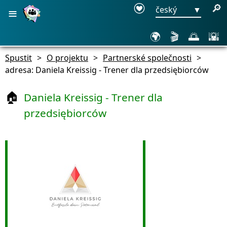
≡
🔎
český
▼
🌍
🎬
🌅
🌇
Spustit
>
O projektu
>
Partnerské společnosti
>
adresa: Daniela Kreissig - Trener dla przedsiębiorców
Daniela Kreissig - Trener dla
🏠
przedsiębiorców