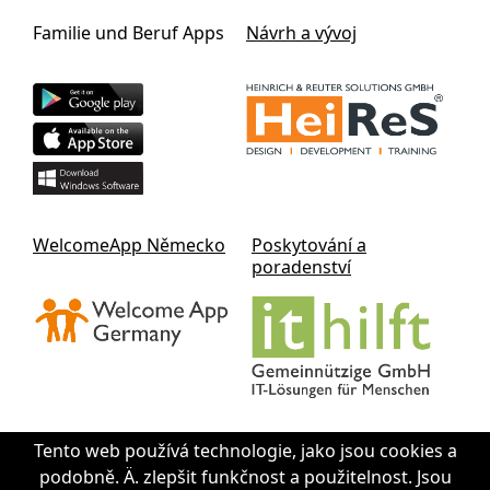
Familie und Beruf Apps
Návrh a vývoj
WelcomeApp Německo
Poskytování a
poradenství
Tento web používá technologie, jako jsou cookies a
podobně. Ä. zlepšit funkčnost a použitelnost. Jsou
Contact IThilft gGmbH