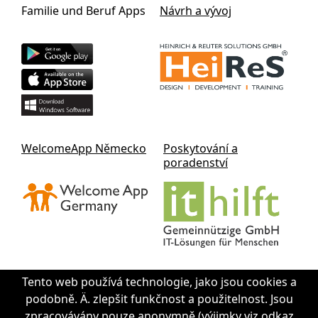
Familie und Beruf Apps
Návrh a vývoj
WelcomeApp Německo
Poskytování a
poradenství
Tento web používá technologie, jako jsou cookies a
podobně. Ä. zlepšit funkčnost a použitelnost. Jsou
Contact IThilft gGmbH
zpracovávány pouze anonymně (výjimky viz odkaz