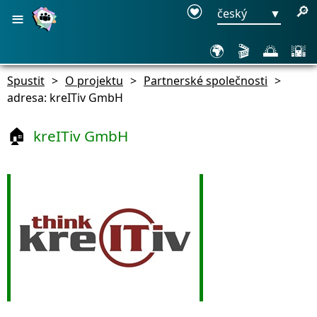
≡
🔎
český
▼
🌍
🎬
🌅
🌇
Spustit
>
O projektu
>
Partnerské společnosti
>
adresa: kreITiv GmbH
kreITiv GmbH
🏠