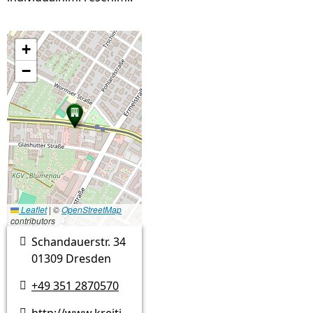
+
−
Leaflet
|
©
OpenStreetMap
contributors
Schandauerstr. 34

01309 Dresden
+49 351 2870570

http://www.kreitiv.de
