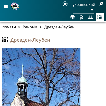
≡
🔎
український
▼
🌍
🎬
🌅
🌇
почати
>
Районів
>
Дрезден-Леубен
Дрезден-Леубен
🌇