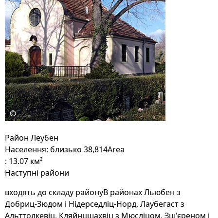
©
Район Леубен
Населення: близько 38,814Area
: 13.07 км²
Наступні райони
входять до складу районуВ районах Льюбен з
Добриц-Зюдом і Нідерседліц-Норд, Лаубегаст з
Альттолкевіц, Кляйнцшахвіц з Мюсліцом, Зш'єреном і