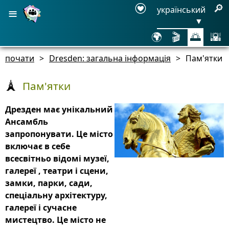
≡
🔎
український
▼
🌍
🎬
🌅
🌇
почати
>
Dresden: загальна інформація
>
Пам'ятки
Пам'ятки
🗼
Дрезден має унікальний
Ансамбль
запропонувати. Це місто
включає в себе
всесвітньо відомі музеї,
галереї , театри і сцени,
замки, парки, сади,
спеціальну архітектуру,
галереї і сучасне
мистецтво. Це місто не